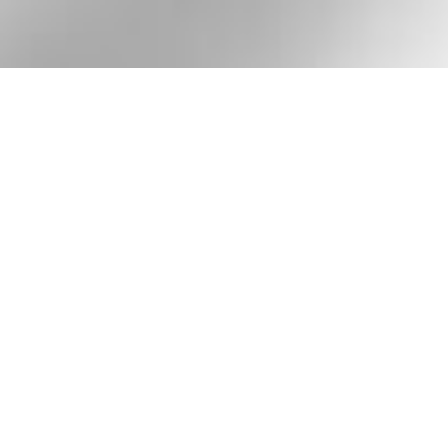
Download Stand
Download Informa
Download "Safe R