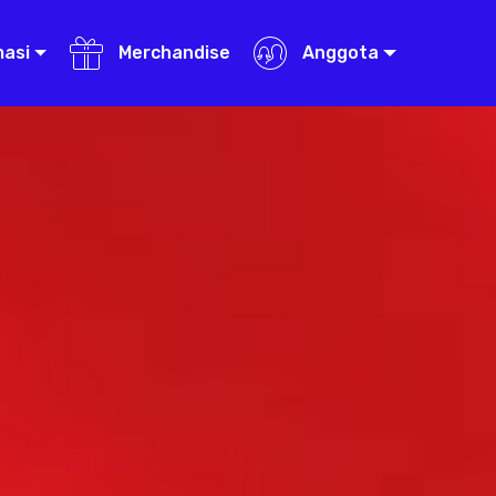
masi
Merchandise
Anggota