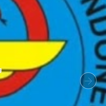
g
Nex